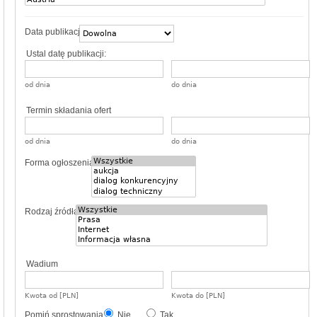
Data publikacji
Ustal datę publikacji:
od dnia
do dnia
Termin składania ofert
od dnia
do dnia
Forma ogłoszenia
Rodzaj źródła
Wadium
Kwota od [PLN]
Kwota do [PLN]
Pomiń sprostowania
Nie
Tak