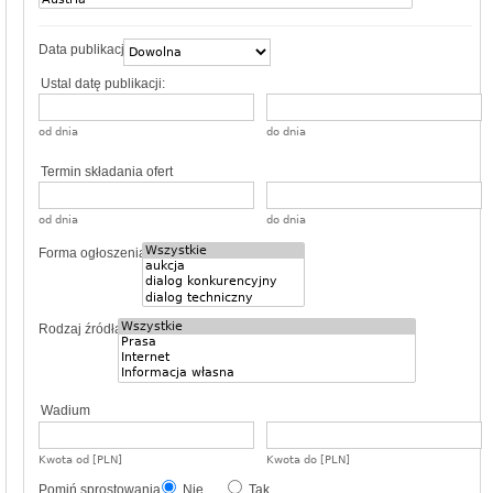
Data publikacji
Ustal datę publikacji:
od dnia
do dnia
Termin składania ofert
od dnia
do dnia
Forma ogłoszenia
Rodzaj źródła
Wadium
Kwota od [PLN]
Kwota do [PLN]
Pomiń sprostowania
Nie
Tak