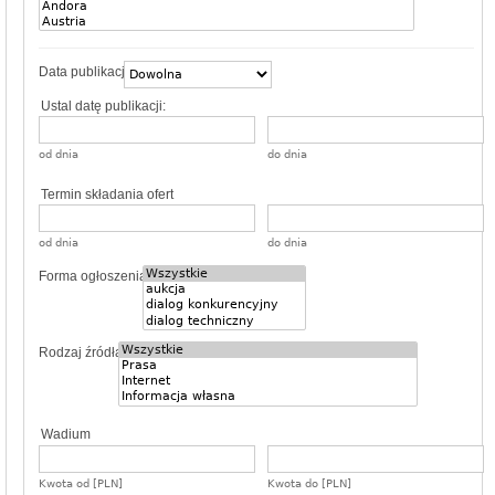
Data publikacji
Ustal datę publikacji:
od dnia
do dnia
Termin składania ofert
od dnia
do dnia
Forma ogłoszenia
Rodzaj źródła
Wadium
Kwota od [PLN]
Kwota do [PLN]