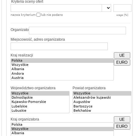
Kryteria oceny ofert
nazwa kryterium
lub nie podano
waga [%]
Organizator
Miejscowość, adres organizatora
Kraj realizacji
UE
EURO
Województwo organizatora
Powiat organizatora
Kraj organizatora
UE
EURO