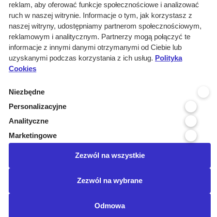
reklam, aby oferować funkcje społecznościowe i analizować
ruch w naszej witrynie. Informacje o tym, jak korzystasz z
naszej witryny, udostępniamy partnerom społecznościowym,
Wyniki wyszukiwania
reklamowym i analitycznym. Partnerzy mogą połączyć te
informacje z innymi danymi otrzymanymi od Ciebie lub
0 informacji dla:
uzyskanymi podczas korzystania z ich usług.
Polityka
Cookies
Branże: Medyczna
Branże: Laboratoria
Niezbędne
Miejscowość organizatora: Lima...
Podbranze: serwis, naprawa
Personalizacyjne
Branże: Finanse - bankowość
Analityczne
Podbranze: leki
Marketingowe
Kraj realizacji: POLSKA
wyczyść
Zezwól na wszystkie
Posiadamy certyfikat:
Zezwól na wybrane
©Przetargimedyczne.com
O nas
Kontakt
Regulamin
Odmowa
Ustawienia cookies