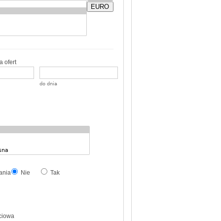
EURO
 ofert
do dnia
ania
Nie
Tak
ciowa