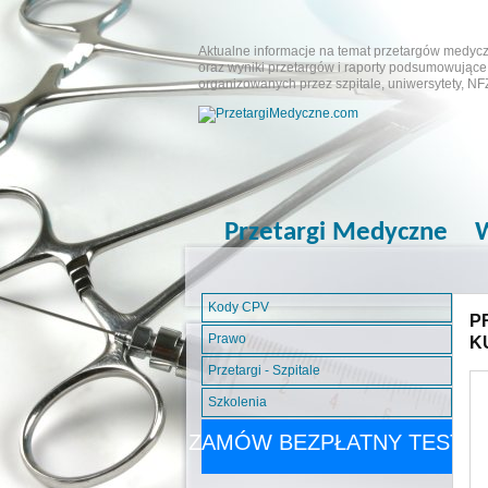
Aktualne informacje na temat przetargów medyczn
oraz wyniki przetargów i raporty podsumowujące.
organizowanych przez szpitale, uniwersytety, NF
Przetargi Medyczne
W
Kody CPV
P
Prawo
K
Przetargi - Szpitale
Szkolenia
ZAMÓW BEZPŁATNY TEST