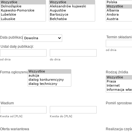
Termin składania
Data publikacji
Ustal datę publikacji:
od dnia
od dnia
do dnia
Forma ogłoszenia
Rodzaj źródła
Wadium
Pomiń sprostow
Kwota od [PLN]
Kwota do [PLN]
Oferta wariantowa
Realizacja częś