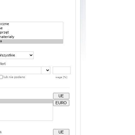
fert
lub nie podano
waga [%]
UE
EURO
a
UE