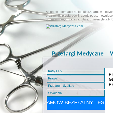
Aktualne informacje na temat przetargów medyczn
oraz wyniki przetargów i raporty podsumowujące.
organizowanych przez szpitale, uniwersytety, NF
Przetargi Medyczne
W
Kody CPV
P
Prawo
G
P
Przetargi - Szpitale
Szkolenia
ZAMÓW BEZPŁATNY TEST