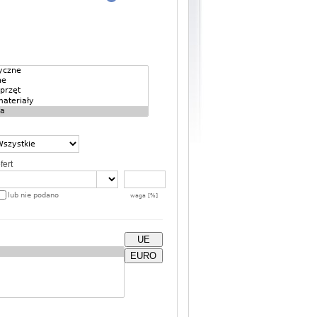
fert
lub nie podano
waga [%]
UE
EURO