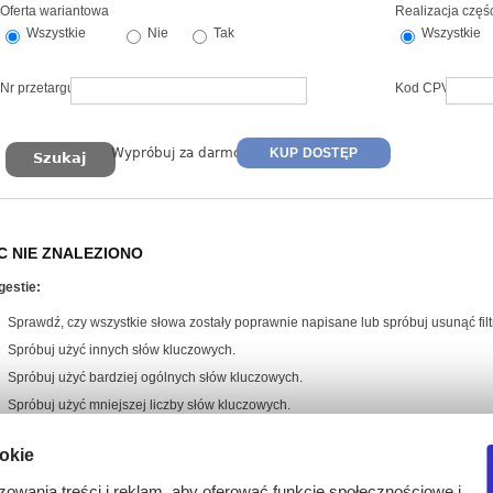
Oferta wariantowa
Realizacja częś
Wszystkie
Nie
Tak
Wszystkie
Nr przetargu
Kod CPV
Wypróbuj za darmo
KUP DOSTĘP
C NIE ZNALEZIONO
gestie:
Sprawdź, czy wszystkie słowa zostały poprawnie napisane lub spróbuj usunąć filtr
Spróbuj użyć innych słów kluczowych.
Spróbuj użyć bardziej ogólnych słów kluczowych.
Spróbuj użyć mniejszej liczby słów kluczowych.
ookie
zowania treści i reklam, aby oferować funkcje społecznościowe i