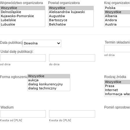
Województwo organizatora
Powiat organizatora
Kraj organizator
Termin składania
Data publikacji
Ustal datę publikacji:
od dnia
od dnia
do dnia
Forma ogłoszenia
Rodzaj źródła
Wadium
Pomiń sprostow
Kwota od [PLN]
Kwota do [PLN]