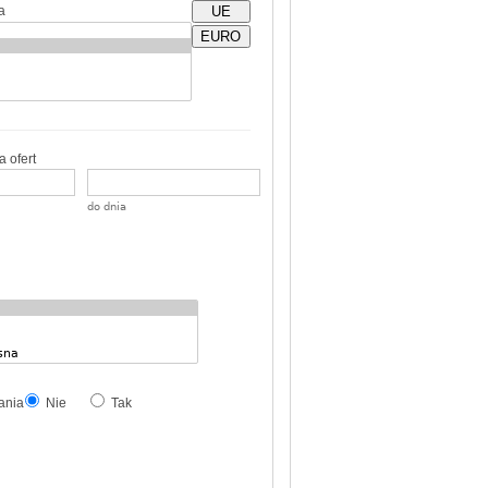
a
UE
EURO
 ofert
do dnia
ania
Nie
Tak