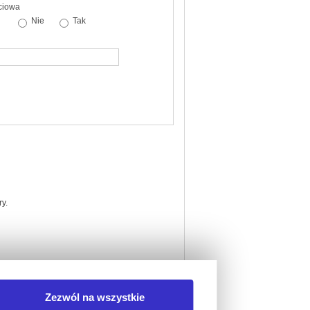
ciowa
Nie
Tak
y.
Zezwól na wszystkie