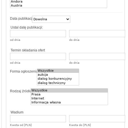
Data publikacji
Ustal datę publikacji:
od dnia
do dnia
Termin składania ofert
od dnia
do dnia
Forma ogłoszenia
Rodzaj źródła
Wadium
Kwota od [PLN]
Kwota do [PLN]