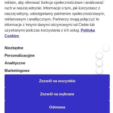
reklam, aby oferować funkcje społecznościowe i analizować
ruch w naszej witrynie. Informacje o tym, jak korzystasz z
naszej witryny, udostępniamy partnerom społecznościowym,
Wyniki wyszukiwania
reklamowym i analitycznym. Partnerzy mogą połączyć te
informacje z innymi danymi otrzymanymi od Ciebie lub
0 informacji dla:
uzyskanymi podczas korzystania z ich usług.
Polityka
Cookies
Branże: Medyczna
Branże: Laboratoria
Niezbędne
Miejscowość organizatora: Lima...
Podbranze: serwis, naprawa
Personalizacyjne
Branże: Automatyka przemysłowa...
Analityczne
Branże: Materiały chemiczne
Marketingowe
Kraj realizacji: POLSKA
wyczyść
Zezwól na wszystkie
Posiadamy certyfikat:
Zezwól na wybrane
©Przetargimedyczne.com
O nas
Kontakt
Regulamin
Odmowa
Ustawienia cookies