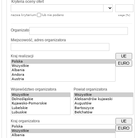
Kryteria oceny ofert
nazwa kryterium
lub nie podano
waga [%]
Organizator
Miejscowość, adres organizatora
Kraj realizacji
UE
EURO
Województwo organizatora
Powiat organizatora
Kraj organizatora
UE
EURO