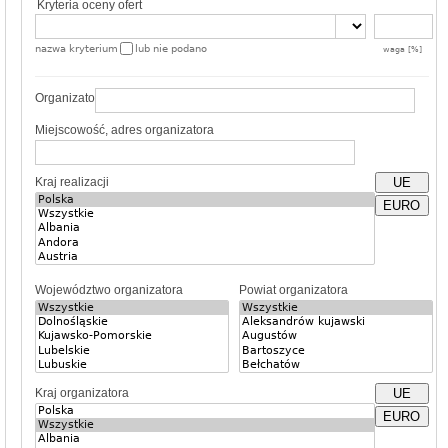
Kryteria oceny ofert
nazwa kryterium
lub nie podano
waga [%]
Organizator
Miejscowość, adres organizatora
Kraj realizacji
UE
EURO
Województwo organizatora
Powiat organizatora
Kraj organizatora
UE
EURO