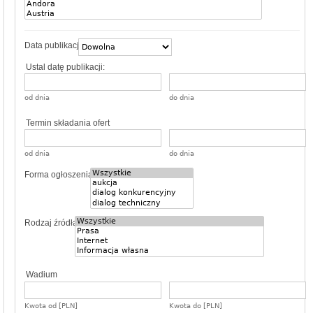
Data publikacji
Ustal datę publikacji:
od dnia
do dnia
Termin składania ofert
od dnia
do dnia
Forma ogłoszenia
Rodzaj źródła
Wadium
Kwota od [PLN]
Kwota do [PLN]