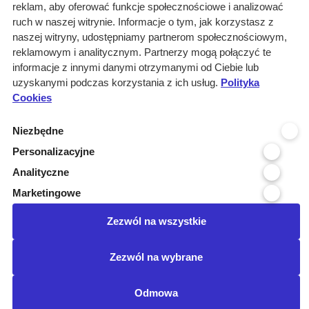
reklam, aby oferować funkcje społecznościowe i analizować
ruch w naszej witrynie. Informacje o tym, jak korzystasz z
naszej witryny, udostępniamy partnerom społecznościowym,
Wyniki wyszukiwania
reklamowym i analitycznym. Partnerzy mogą połączyć te
informacje z innymi danymi otrzymanymi od Ciebie lub
0 informacji dla:
uzyskanymi podczas korzystania z ich usług.
Polityka
Cookies
Branże: Medyczna
Branże: Laboratoria
Niezbędne
Miejscowość organizatora: Lima...
Podbranze: serwis, naprawa
Personalizacyjne
Branże: Automatyka przemysłowa...
Analityczne
Podbranze: gaz medyczny
Marketingowe
Kraj realizacji: POLSKA
wyczyść
Zezwól na wszystkie
Posiadamy certyfikat:
Zezwól na wybrane
©Przetargimedyczne.com
O nas
Kontakt
Regulamin
Odmowa
Ustawienia cookies