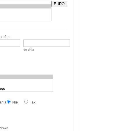
EURO
 ofert
do dnia
ania
Nie
Tak
ciowa