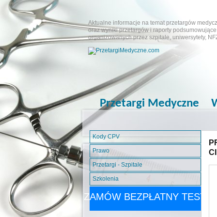
Aktualne informacje na temat przetargów medyczn
oraz wyniki przetargów i raporty podsumowujące.
organizowanych przez szpitale, uniwersytety, NF
Przetargi Medyczne
W
Kody CPV
P
Prawo
C
Przetargi - Szpitale
Szkolenia
ZAMÓW BEZPŁATNY TEST