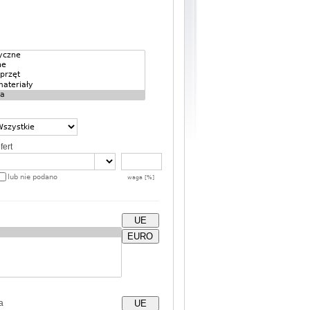
fert
lub nie podano
waga [%]
UE
EURO
a
UE