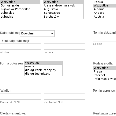
Termin składania
Data publikacji
Ustal datę publikacji:
od dnia
od dnia
do dnia
Forma ogłoszenia
Rodzaj źródła
Wadium
Pomiń sprostow
Kwota od [PLN]
Kwota do [PLN]
Oferta wariantowa
Realizacja częś