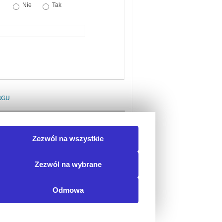
Nie
Tak
RGU
uktów medycznych Część 1: ZADANIE 1:
Zezwól na wszystkie
bnego sprzętu...
idoczne po uruchomieniu
estu)
Zezwól na wybrane
Odmowa