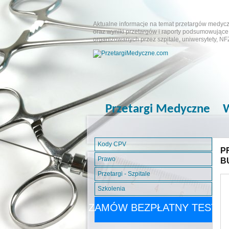
Aktualne informacje na temat przetargów medyczn
oraz wyniki przetargów i raporty podsumowujące.
organizowanych przez szpitale, uniwersytety, NF
Przetargi Medyczne
W
Kody CPV
P
Prawo
B
Przetargi - Szpitale
Szkolenia
ZAMÓW BEZPŁATNY TEST