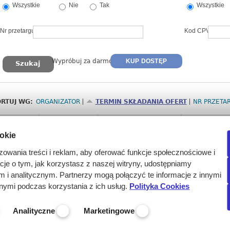
Wszystkie
Nie
Tak
Wszystkie
Nr przetargu
Kod CPV
Wypróbuj za darmo
KUP DOSTĘP
RTUJ WG:
ORGANIZATOR
TERMIN SKŁADANIA OFERT
NR PRZETA
Nr
Termin
Organizator
Przedmiot
ookie
2674346
2026-08-14
Zachodniopomorskie
Dostawa prod
godz. 09:30
„ Dostawa dro
zowania treści i reklam, aby oferować funkcje społecznościowe i
(Pełne dane w
acje o tym, jak korzystasz z naszej witryny, udostępniamy
bezpłatnego t
i analitycznym. Partnerzy mogą połączyć te informacje z innymi
nymi podczas korzystania z ich usług.
Polityka Cookies
Analityczne
Marketingowe