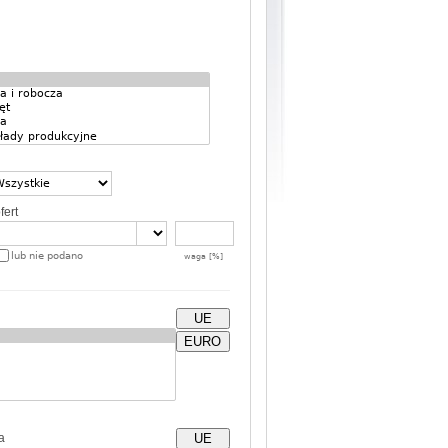
fert
lub nie podano
waga [%]
UE
EURO
a
UE