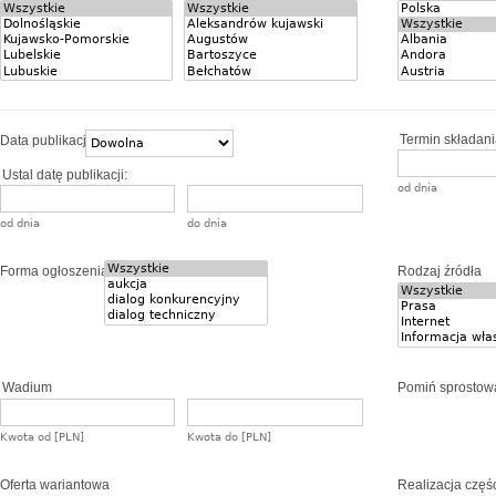
Termin składania
Data publikacji
Ustal datę publikacji:
od dnia
od dnia
do dnia
Forma ogłoszenia
Rodzaj źródła
Wadium
Pomiń sprostow
Kwota od [PLN]
Kwota do [PLN]
Oferta wariantowa
Realizacja częś