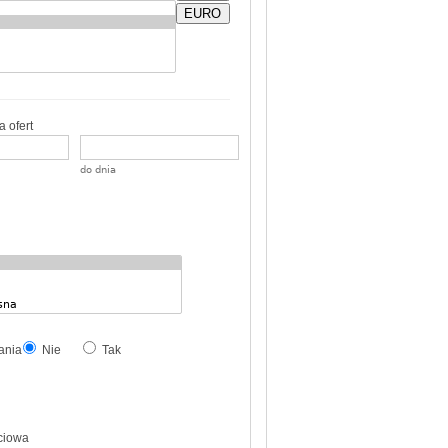
EURO
 ofert
do dnia
ania
Nie
Tak
ciowa