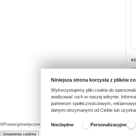
SO
Niniejsza strona korzysta z plików c
1
Wykorzystujemy pliki cookie do spersonali
analizować ruch w naszej witrynie. Inform
partnerom społecznościowym, reklamowym 
danymi otrzymanymi od Ciebie lub uzyska
©Przetargimedyczne.com
O nas
Kontakt
Regulamin
Niezbędne
Personalizacyjne
Ustawienia cookies