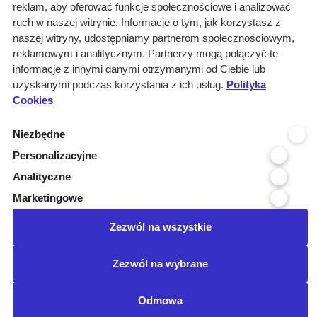
reklam, aby oferować funkcje społecznościowe i analizować
ruch w naszej witrynie. Informacje o tym, jak korzystasz z
naszej witryny, udostępniamy partnerom społecznościowym,
Wyniki wyszukiwania
reklamowym i analitycznym. Partnerzy mogą połączyć te
informacje z innymi danymi otrzymanymi od Ciebie lub
0 informacji dla:
uzyskanymi podczas korzystania z ich usług.
Polityka
Cookies
Branże: Medyczna
Branże: Laboratoria
Niezbędne
Miejscowość organizatora: Oles...
Branże: Praca
Personalizacyjne
Branże: Materiały budowlane i ...
Analityczne
Podbranze: odzież medyczna i j...
Marketingowe
Kraj realizacji: POLSKA
wyczyść
Zezwól na wszystkie
Posiadamy certyfikat:
Zezwól na wybrane
©Przetargimedyczne.com
O nas
Kontakt
Regulamin
Odmowa
Ustawienia cookies