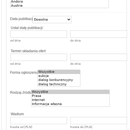
Data publikacji
Ustal datę publikacji:
od dnia
do dnia
Termin składania ofert
od dnia
do dnia
Forma ogłoszenia
Rodzaj źródła
Wadium
Kwota od [PLN]
Kwota do [PLN]