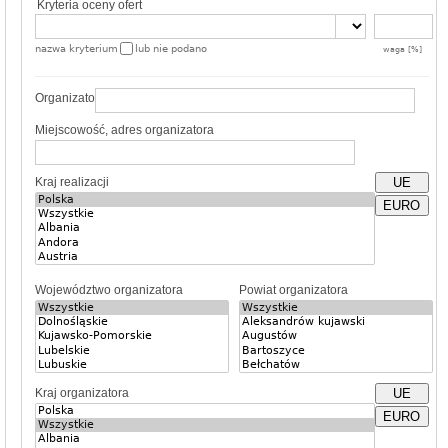
Kryteria oceny ofert
nazwa kryterium
lub nie podano
waga [%]
Organizator
Miejscowość, adres organizatora
Kraj realizacji
UE
EURO
Województwo organizatora
Powiat organizatora
Kraj organizatora
UE
EURO