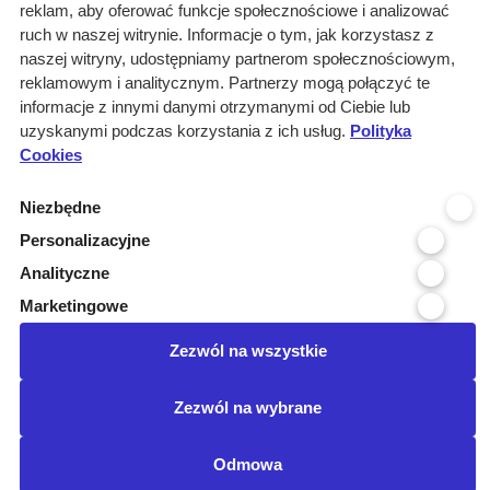
reklam, aby oferować funkcje społecznościowe i analizować
ruch w naszej witrynie. Informacje o tym, jak korzystasz z
naszej witryny, udostępniamy partnerom społecznościowym,
Wyniki wyszukiwania
reklamowym i analitycznym. Partnerzy mogą połączyć te
informacje z innymi danymi otrzymanymi od Ciebie lub
0 informacji dla:
uzyskanymi podczas korzystania z ich usług.
Polityka
Cookies
Branże: Medyczna
Branże: Laboratoria
Niezbędne
Miejscowość organizatora: Oles...
Branże: Praca
Personalizacyjne
Branże: Materiały budowlane i ...
Analityczne
Podbranze: weterynaria - leki
Marketingowe
Kraj realizacji: POLSKA
wyczyść
Zezwól na wszystkie
Posiadamy certyfikat:
Zezwól na wybrane
©Przetargimedyczne.com
O nas
Kontakt
Regulamin
Odmowa
Ustawienia cookies