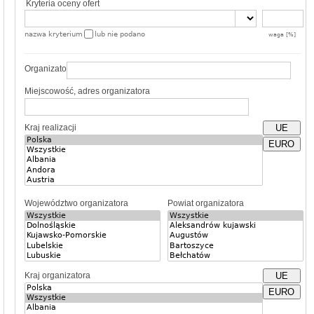
Kryteria oceny ofert
nazwa kryterium
lub nie podano
waga [%]
Organizator
Miejscowość, adres organizatora
Kraj realizacji
UE
EURO
Województwo organizatora
Powiat organizatora
Kraj organizatora
UE
EURO