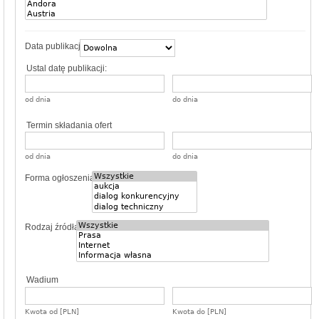
Data publikacji
Ustal datę publikacji:
od dnia
do dnia
Termin składania ofert
od dnia
do dnia
Forma ogłoszenia
Rodzaj źródła
Wadium
Kwota od [PLN]
Kwota do [PLN]