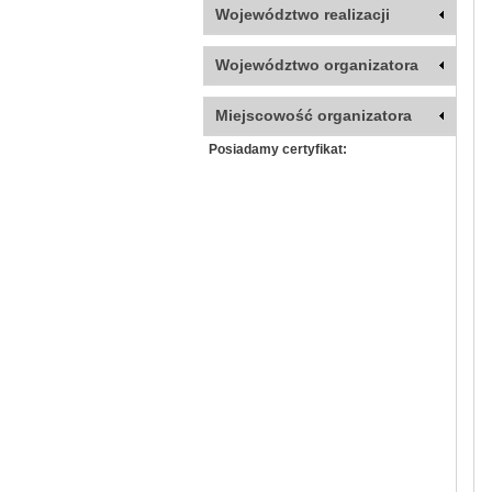
Województwo realizacji
Województwo organizatora
Miejscowość organizatora
Posiadamy certyfikat: