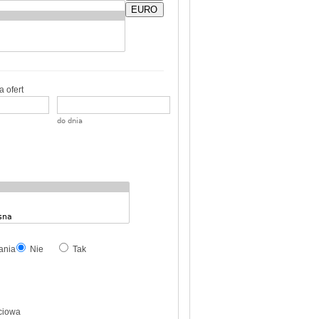
EURO
 ofert
do dnia
ania
Nie
Tak
ciowa