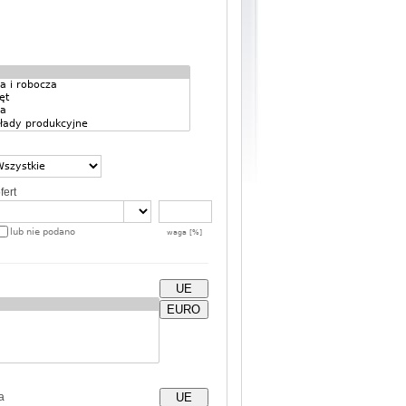
fert
lub nie podano
waga [%]
UE
EURO
a
UE