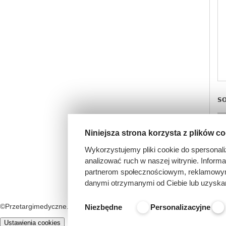
SO
Niniejsza strona korzysta z plików c
1
Wykorzystujemy pliki cookie do spersonali
analizować ruch w naszej witrynie. Inform
partnerom społecznościowym, reklamowym 
danymi otrzymanymi od Ciebie lub uzyska
©Przetargimedyczne.com
O nas
Kontakt
Regulamin
Niezbędne
Personalizacyjne
Ustawienia cookies