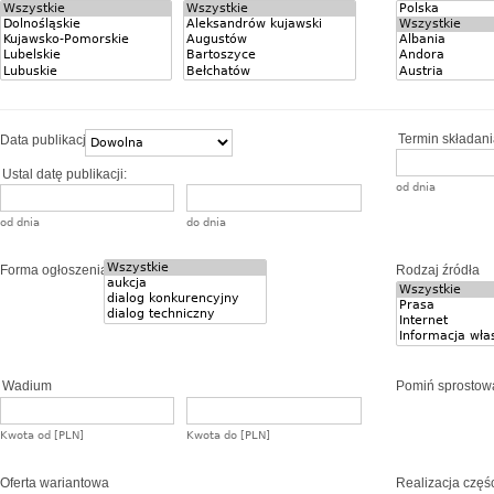
Termin składania
Data publikacji
Ustal datę publikacji:
od dnia
od dnia
do dnia
Forma ogłoszenia
Rodzaj źródła
Wadium
Pomiń sprostow
Kwota od [PLN]
Kwota do [PLN]
Oferta wariantowa
Realizacja częś