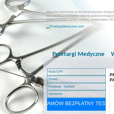
Aktualne informacje na temat przetargów medyczn
oraz wyniki przetargów i raporty podsumowujące.
organizowanych przez szpitale, uniwersytety, NF
Przetargi Medyczne
W
Kody CPV
P
Prawo
P
Przetargi - Szpitale
Szkolenia
ZAMÓW BEZPŁATNY TEST