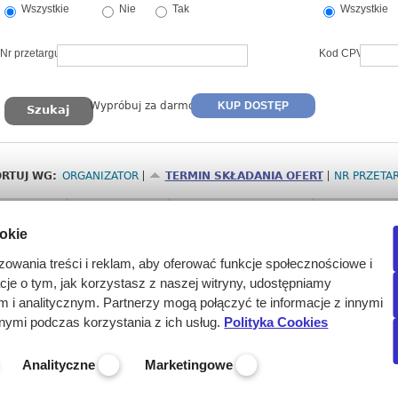
Wszystkie
Nie
Tak
Wszystkie
Nr przetargu
Kod CPV
Wypróbuj za darmo
KUP DOSTĘP
RTUJ WG:
ORGANIZATOR
TERMIN SKŁADANIA OFERT
NR PRZETA
Nr
Termin
Organizator
Przedmiot
ookie
2674346
2026-08-14
Zachodniopomorskie
Dostawa prod
godz. 09:30
„ Dostawa dro
zowania treści i reklam, aby oferować funkcje społecznościowe i
(Pełne dane w
acje o tym, jak korzystasz z naszej witryny, udostępniamy
bezpłatnego t
i analitycznym. Partnerzy mogą połączyć te informacje z innymi
nymi podczas korzystania z ich usług.
Polityka Cookies
Analityczne
Marketingowe