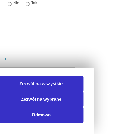
Nie
Tak
RGU
uktów medycznych Część 1: ZADANIE 1:
Zezwól na wszystkie
bnego sprzętu...
idoczne po uruchomieniu
estu)
Zezwól na wybrane
Odmowa