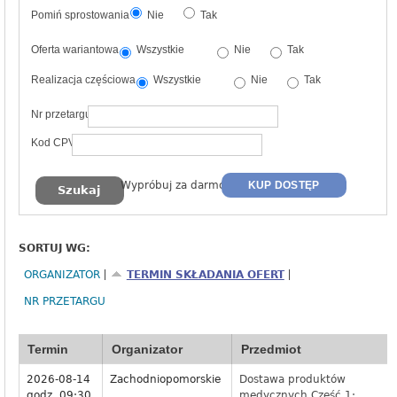
Pomiń sprostowania
Nie
Tak
Oferta wariantowa
Wszystkie
Nie
Tak
Realizacja częściowa
Wszystkie
Nie
Tak
Nr przetargu
Kod CPV
Wypróbuj za darmo
KUP DOSTĘP
SORTUJ WG:
ORGANIZATOR
TERMIN SKŁADANIA OFERT
NR PRZETARGU
Termin
Organizator
Przedmiot
2026-08-14
Zachodniopomorskie
Dostawa produktów
godz. 09:30
medycznych Część 1: