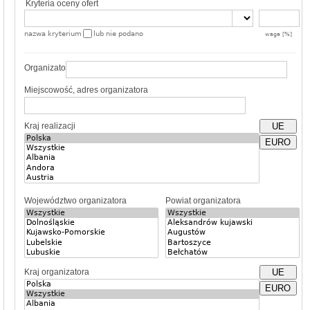
Kryteria oceny ofert
nazwa kryterium
lub nie podano
waga [%]
Organizator
Miejscowość, adres organizatora
Kraj realizacji
UE
EURO
Województwo organizatora
Powiat organizatora
Kraj organizatora
UE
EURO