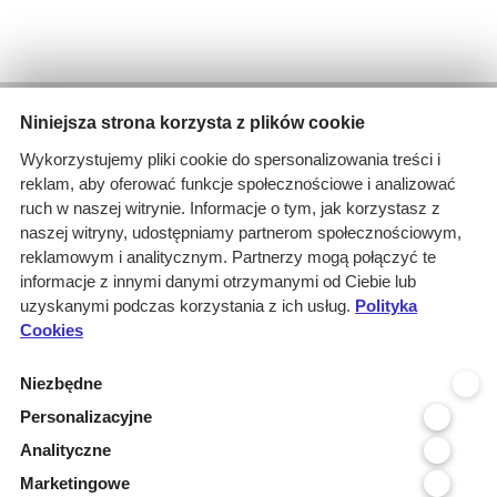
Wyniki wyszukiwania
Niniejsza strona korzysta z plików cookie
1 informacja dla
Wykorzystujemy pliki cookie do spersonalizowania treści i
Branże: Medyczna
reklam, aby oferować funkcje społecznościowe i analizować
Branże: Laboratoria
ruch w naszej witrynie. Informacje o tym, jak korzystasz z
Miejscowość organizatora: Oles...
naszej witryny, udostępniamy partnerom społecznościowym,
Branże: Praca
reklamowym i analitycznym. Partnerzy mogą połączyć te
Branże: Turystyka, wypoczynek,...
informacje z innymi danymi otrzymanymi od Ciebie lub
Branże: Spożywcza
uzyskanymi podczas korzystania z ich usług.
Polityka
Cookies
Kraj realizacji: POLSKA
wyczyść
Niezbędne
Personalizacyjne
Województwo realizacji
Analityczne
Województwo organizatora
Marketingowe