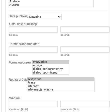
Data publikacji
Ustal datę publikacji:
od dnia
do dnia
Termin składania ofert
od dnia
do dnia
Forma ogłoszenia
Rodzaj źródła
Wadium
Kwota od [PLN]
Kwota do [PLN]