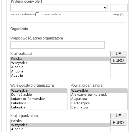
Kryteria oceny ofert
nazwa kryterium
lub nie podano
waga [%]
Organizator
Miejscowość, adres organizatora
Kraj realizacji
UE
EURO
Województwo organizatora
Powiat organizatora
Kraj organizatora
UE
EURO