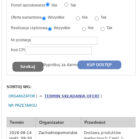
Pomiń sprostowania
Nie
Tak
Oferta wariantowa
Wszystkie
Nie
Tak
Realizacja częściowa
Wszystkie
Nie
Tak
Nr przetargu
Kod CPV
Wypróbuj za darmo
KUP DOSTĘP
SORTUJ WG:
ORGANIZATOR
TERMIN SKŁADANIA OFERT
NR PRZETARGU
Termin
Organizator
Przedmiot
2026-08-14
Zachodniopomorskie
Dostawa produktów
godz. 09:30
medycznych Część 1: