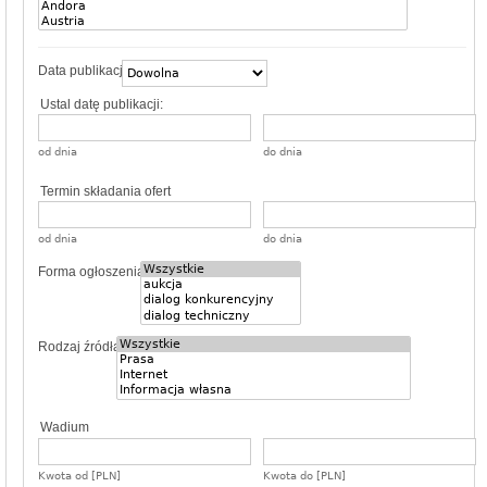
Data publikacji
Ustal datę publikacji:
od dnia
do dnia
Termin składania ofert
od dnia
do dnia
Forma ogłoszenia
Rodzaj źródła
Wadium
Kwota od [PLN]
Kwota do [PLN]