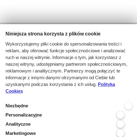
Wyniki wyszukiwania
Niniejsza strona korzysta z plików cookie
1 informacja dla
Wykorzystujemy pliki cookie do spersonalizowania treści i
Branże: Medyczna
reklam, aby oferować funkcje społecznościowe i analizować
Branże: Laboratoria
ruch w naszej witrynie. Informacje o tym, jak korzystasz z
Miejscowość organizatora: Oles...
naszej witryny, udostępniamy partnerom społecznościowym,
Branże: Praca
reklamowym i analitycznym. Partnerzy mogą połączyć te
Branże: Turystyka, wypoczynek,...
informacje z innymi danymi otrzymanymi od Ciebie lub
Branże: Wodno - kanalizacyjna
uzyskanymi podczas korzystania z ich usług.
Polityka
Cookies
Kraj realizacji: POLSKA
wyczyść
Niezbędne
Personalizacyjne
Województwo realizacji
Analityczne
Województwo organizatora
Marketingowe