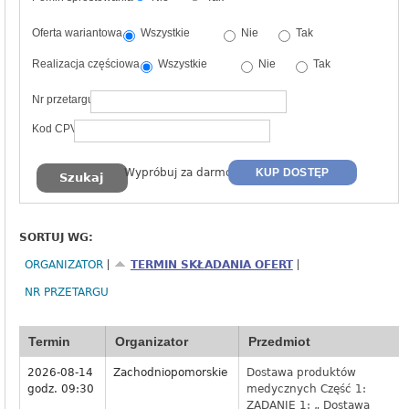
Oferta wariantowa
Wszystkie
Nie
Tak
Realizacja częściowa
Wszystkie
Nie
Tak
Nr przetargu
Kod CPV
Wypróbuj za darmo
KUP DOSTĘP
SORTUJ WG:
ORGANIZATOR
TERMIN SKŁADANIA OFERT
NR PRZETARGU
Termin
Organizator
Przedmiot
2026-08-14
Zachodniopomorskie
Dostawa produktów
godz. 09:30
medycznych Część 1:
ZADANIE 1: „ Dostawa