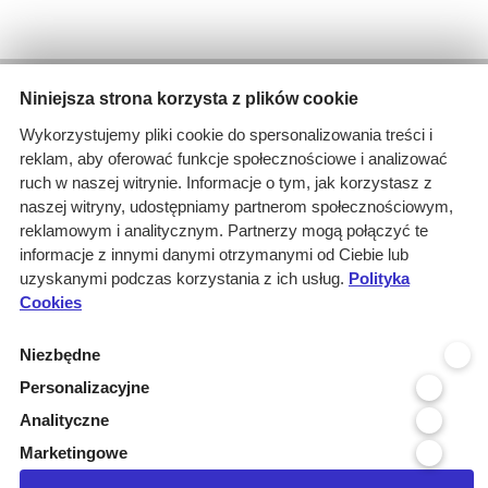
Wyniki wyszukiwania
Niniejsza strona korzysta z plików cookie
1 informacja dla
Wykorzystujemy pliki cookie do spersonalizowania treści i
Branże: Medyczna
reklam, aby oferować funkcje społecznościowe i analizować
Branże: Laboratoria
ruch w naszej witrynie. Informacje o tym, jak korzystasz z
Miejscowość organizatora: Oles...
naszej witryny, udostępniamy partnerom społecznościowym,
Branże: Praca
reklamowym i analitycznym. Partnerzy mogą połączyć te
Podbranze: materiały medyczne
informacje z innymi danymi otrzymanymi od Ciebie lub
Branże: Ochrona
uzyskanymi podczas korzystania z ich usług.
Polityka
Cookies
Kraj realizacji: POLSKA
wyczyść
Niezbędne
Personalizacyjne
Województwo realizacji
Analityczne
Województwo organizatora
Marketingowe