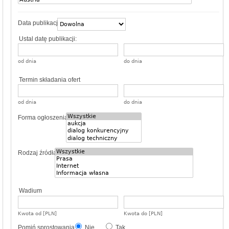
Data publikacji
Ustal datę publikacji:
od dnia
do dnia
Termin składania ofert
od dnia
do dnia
Forma ogłoszenia
Rodzaj źródła
Wadium
Kwota od [PLN]
Kwota do [PLN]
Pomiń sprostowania
Nie
Tak