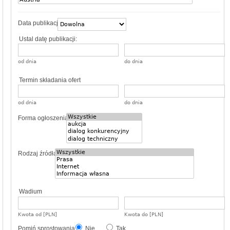
Data publikacji
Ustal datę publikacji:
od dnia
do dnia
Termin składania ofert
od dnia
do dnia
Forma ogłoszenia
Rodzaj źródła
Wadium
Kwota od [PLN]
Kwota do [PLN]
Pomiń sprostowania
Nie
Tak