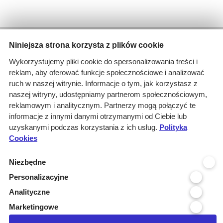
Wyniki wyszukiwania
Niniejsza strona korzysta z plików cookie
1 informacja dla
Wykorzystujemy pliki cookie do spersonalizowania treści i
Branże: Medyczna
reklam, aby oferować funkcje społecznościowe i analizować
Branże: Laboratoria
ruch w naszej witrynie. Informacje o tym, jak korzystasz z
Miejscowość organizatora: Oles...
naszej witryny, udostępniamy partnerom społecznościowym,
Branże: Praca
reklamowym i analitycznym. Partnerzy mogą połączyć te
Podbranze: materiały medyczne
informacje z innymi danymi otrzymanymi od Ciebie lub
Branże: Przewóz osób
uzyskanymi podczas korzystania z ich usług.
Polityka
Cookies
Kraj realizacji: POLSKA
wyczyść
Niezbędne
Personalizacyjne
Województwo realizacji
Analityczne
Województwo organizatora
Marketingowe