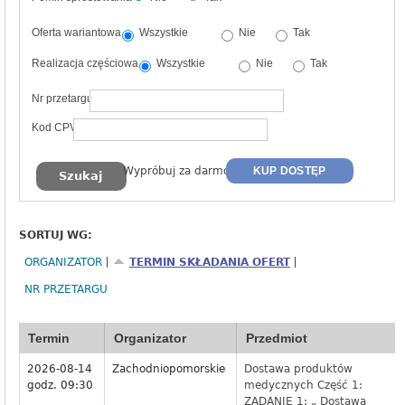
Oferta wariantowa
Wszystkie
Nie
Tak
Realizacja częściowa
Wszystkie
Nie
Tak
Nr przetargu
Kod CPV
Wypróbuj za darmo
KUP DOSTĘP
SORTUJ WG:
ORGANIZATOR
TERMIN SKŁADANIA OFERT
NR PRZETARGU
Termin
Organizator
Przedmiot
2026-08-14
Zachodniopomorskie
Dostawa produktów
godz. 09:30
medycznych Część 1:
ZADANIE 1: „ Dostawa