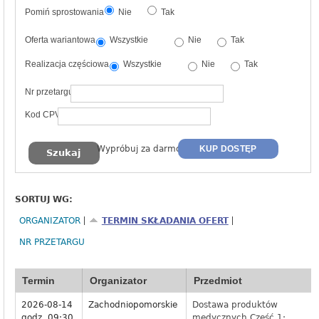
Pomiń sprostowania
Nie
Tak
Oferta wariantowa
Wszystkie
Nie
Tak
Realizacja częściowa
Wszystkie
Nie
Tak
Nr przetargu
Kod CPV
Wypróbuj za darmo
KUP DOSTĘP
SORTUJ WG:
ORGANIZATOR
TERMIN SKŁADANIA OFERT
NR PRZETARGU
Termin
Organizator
Przedmiot
2026-08-14
Zachodniopomorskie
Dostawa produktów
godz. 09:30
medycznych Część 1: