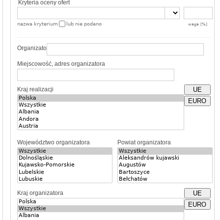
Kryteria oceny ofert
nazwa kryterium
lub nie podano
waga [%]
Organizator
Miejscowość, adres organizatora
Kraj realizacji
UE
EURO
Województwo organizatora
Powiat organizatora
Kraj organizatora
UE
EURO