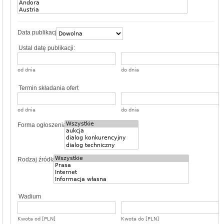
Data publikacji
Ustal datę publikacji:
od dnia
do dnia
Termin składania ofert
od dnia
do dnia
Forma ogłoszenia
Rodzaj źródła
Wadium
Kwota od [PLN]
Kwota do [PLN]