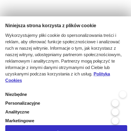
Niniejsza strona korzysta z plików cookie
Wyniki wyszukiwania
Wykorzystujemy pliki cookie do spersonalizowania treści i
1 informacja dla
reklam, aby oferować funkcje społecznościowe i analizować
Branże: Medyczna
ruch w naszej witrynie. Informacje o tym, jak korzystasz z
Branże: Laboratoria
naszej witryny, udostępniamy partnerom społecznościowym,
Miejscowość organizatora: Oles...
reklamowym i analitycznym. Partnerzy mogą połączyć te
Branże: Komputery, informatyka...
informacje z innymi danymi otrzymanymi od Ciebie lub
Branże: Poligrafia, Wydawnictw...
uzyskanymi podczas korzystania z ich usług.
Polityka
Cookies
Kraj realizacji: POLSKA
wyczyść
Niezbędne
Personalizacyjne
Województwo realizacji
Analityczne
Województwo organizatora
Marketingowe
Miejscowość organizatora