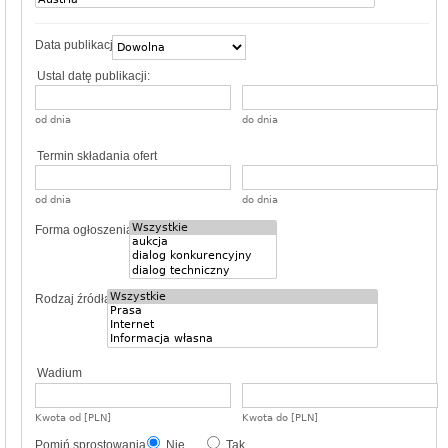
Data publikacji
Ustal datę publikacji:
od dnia
do dnia
Termin składania ofert
od dnia
do dnia
Forma ogłoszenia
Rodzaj źródła
Wadium
Kwota od [PLN]
Kwota do [PLN]
Pomiń sprostowania
Nie
Tak