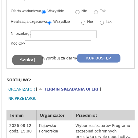
Oferta wariantowa
Wszystkie
Nie
Tak
Realizacja częściowa
Wszystkie
Nie
Tak
Nr przetargu
Kod CPV
Wypróbuj za darmo
KUP DOSTĘP
SORTUJ WG:
ORGANIZATOR
TERMIN SKŁADANIA OFERT
NR PRZETARGU
Termin
Organizator
Przedmiot
2026-08-12
Kujawsko-
Wybór realizatorów Programu
godz. 15:00
Pomorskie
szczepień ochronnych
przeciwko grypie populacji z...