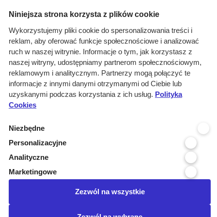
Niniejsza strona korzysta z plików cookie
Wyniki wyszukiwania
Wykorzystujemy pliki cookie do spersonalizowania treści i
1 informacja dla
reklam, aby oferować funkcje społecznościowe i analizować
Branże: Medyczna
ruch w naszej witrynie. Informacje o tym, jak korzystasz z
Branże: Laboratoria
naszej witryny, udostępniamy partnerom społecznościowym,
Miejscowość organizatora: Tuch...
reklamowym i analitycznym. Partnerzy mogą połączyć te
Branże: Finanse - bankowość
informacje z innymi danymi otrzymanymi od Ciebie lub
uzyskanymi podczas korzystania z ich usług.
Branże: Spożywcza
Polityka
Cookies
Kraj realizacji: POLSKA
wyczyść
Niezbędne
Personalizacyjne
Województwo realizacji
Analityczne
Województwo organizatora
Marketingowe
Miejscowość organizatora
Zezwól na wszystkie
Posiadamy certyfikat:
Zezwól na wybrane