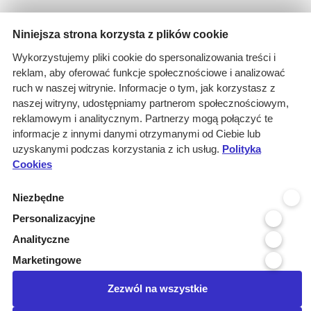
Niniejsza strona korzysta z plików cookie
Wyniki wyszukiwania
Wykorzystujemy pliki cookie do spersonalizowania treści i
1 informacja dla
reklam, aby oferować funkcje społecznościowe i analizować
Branże: Medyczna
ruch w naszej witrynie. Informacje o tym, jak korzystasz z
Branże: Laboratoria
naszej witryny, udostępniamy partnerom społecznościowym,
Miejscowość organizatora: Tuch...
reklamowym i analitycznym. Partnerzy mogą połączyć te
Branże: Finanse - bankowość
informacje z innymi danymi otrzymanymi od Ciebie lub
uzyskanymi podczas korzystania z ich usług.
Branże: Surowce, paliwa, oleje...
Polityka
Cookies
Kraj realizacji: POLSKA
wyczyść
Niezbędne
Personalizacyjne
Województwo realizacji
Analityczne
Województwo organizatora
Marketingowe
Miejscowość organizatora
Zezwól na wszystkie
Posiadamy certyfikat: