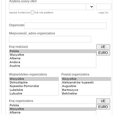
Kryteria oceny ofert
nazwa kryterium
lub nie podano
waga [%]
Organizator
Miejscowość, adres organizatora
Kraj realizacji
UE
EURO
Województwo organizatora
Powiat organizatora
Kraj organizatora
UE
EURO