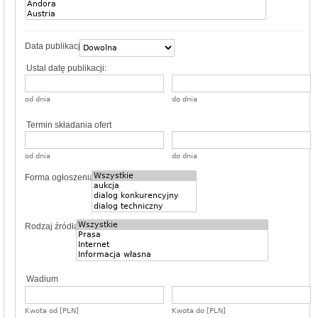
Data publikacji
Ustal datę publikacji:
od dnia
do dnia
Termin składania ofert
od dnia
do dnia
Forma ogłoszenia
Rodzaj źródła
Wadium
Kwota od [PLN]
Kwota do [PLN]