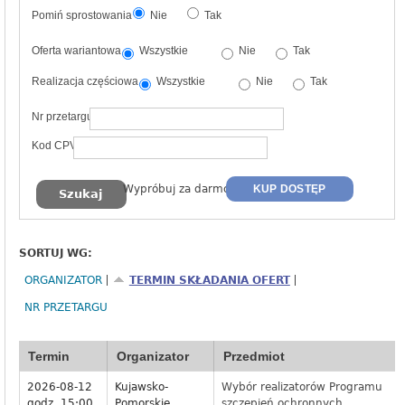
Pomiń sprostowania
Nie
Tak
Oferta wariantowa
Wszystkie
Nie
Tak
Realizacja częściowa
Wszystkie
Nie
Tak
Nr przetargu
Kod CPV
Wypróbuj za darmo
KUP DOSTĘP
SORTUJ WG:
ORGANIZATOR
TERMIN SKŁADANIA OFERT
NR PRZETARGU
Termin
Organizator
Przedmiot
2026-08-12
Kujawsko-
Wybór realizatorów Programu
godz. 15:00
Pomorskie
szczepień ochronnych