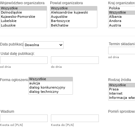
Województwo organizatora
Powiat organizatora
Kraj organizator
Termin składania
Data publikacji
Ustal datę publikacji:
od dnia
od dnia
do dnia
Forma ogłoszenia
Rodzaj źródła
Wadium
Pomiń sprostow
Kwota od [PLN]
Kwota do [PLN]