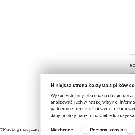
SO
Niniejsza strona korzysta z plików c
1
Wykorzystujemy pliki cookie do spersonali
analizować ruch w naszej witrynie. Inform
partnerom społecznościowym, reklamowym 
danymi otrzymanymi od Ciebie lub uzyska
©Przetargimedyczne.com
O nas
Kontakt
Regulamin
Niezbędne
Personalizacyjne