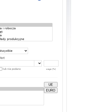
fert
lub nie podano
waga [%]
UE
EURO