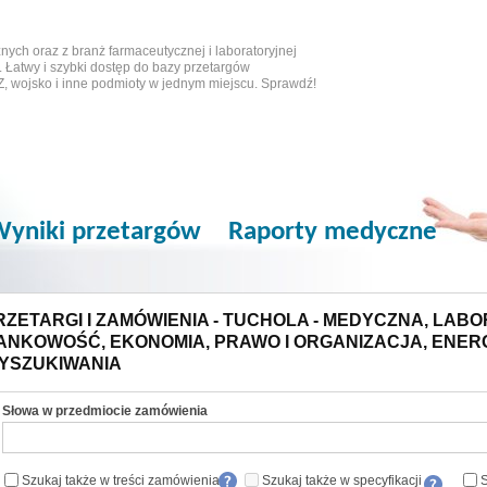
ych oraz z branż farmaceutycznej i laboratoryjnej
 Łatwy i szybki dostęp do bazy przetargów
Z, wojsko i inne podmioty w jednym miejscu. Sprawdź!
yniki przetargów
Raporty medyczne
RZETARGI I ZAMÓWIENIA - TUCHOLA - MEDYCZNA, LABOR
ANKOWOŚĆ, EKONOMIA, PRAWO I ORGANIZACJA, ENER
YSZUKIWANIA
Słowa w przedmiocie zamówienia
Szukaj także w treści zamówienia
Szukaj także w specyfikacji
S