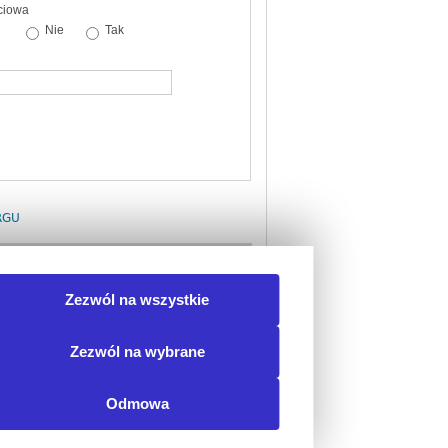
ciowa
Nie
Tak
RGU
torów Programu szczepień ochronnych
Zezwól na wszystkie
e populacji z...
idoczne po uruchomieniu
stu)
Zezwól na wybrane
Odmowa