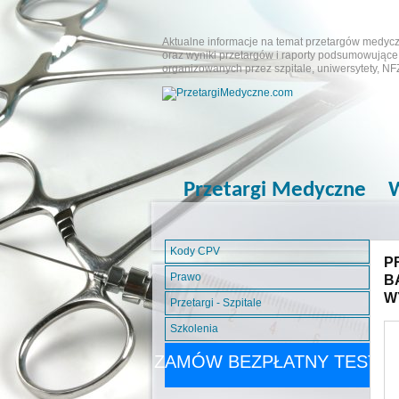
Aktualne informacje na temat przetargów medyczn
oraz wyniki przetargów i raporty podsumowujące.
organizowanych przez szpitale, uniwersytety, NF
Przetargi Medyczne
W
Kody CPV
P
Prawo
B
W
Przetargi - Szpitale
Szkolenia
ZAMÓW BEZPŁATNY TEST