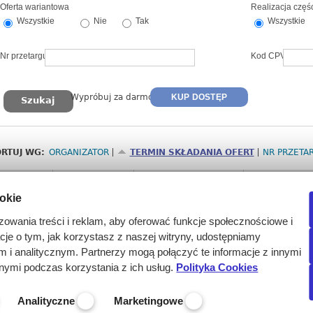
Oferta wariantowa
Realizacja częś
Wszystkie
Nie
Tak
Wszystkie
Nr przetargu
Kod CPV
Wypróbuj za darmo
KUP DOSTĘP
RTUJ WG:
ORGANIZATOR
TERMIN SKŁADANIA OFERT
NR PRZETA
Nr
Termin
Organizator
Przedmiot
ookie
2658560
2026-08-12
Kujawsko-Pomorskie
Wybór realiza
godz. 15:00
przeciwko grypi
zowania treści i reklam, aby oferować funkcje społecznościowe i
(Pełne dane w
acje o tym, jak korzystasz z naszej witryny, udostępniamy
bezpłatnego te
i analitycznym. Partnerzy mogą połączyć te informacje z innymi
nymi podczas korzystania z ich usług.
Polityka Cookies
Analityczne
Marketingowe