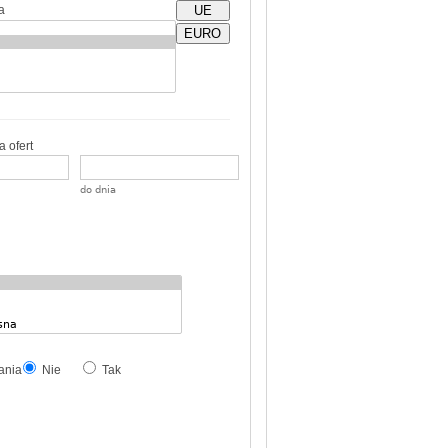
a
UE
EURO
 ofert
do dnia
ania
Nie
Tak