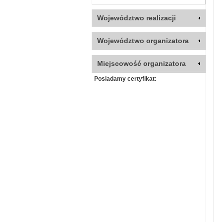
Województwo realizacji
Województwo organizatora
Miejscowość organizatora
Posiadamy certyfikat: