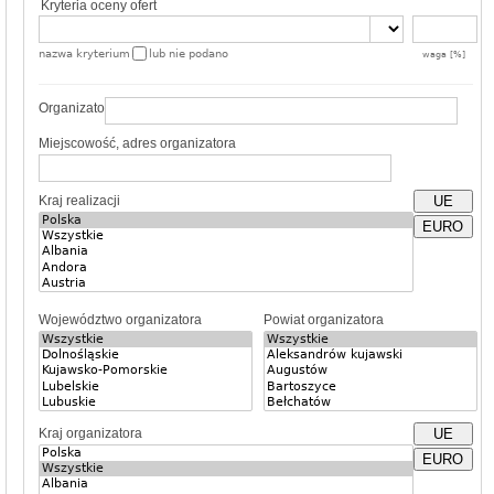
Kryteria oceny ofert
nazwa kryterium
lub nie podano
waga [%]
Organizator
Miejscowość, adres organizatora
Kraj realizacji
UE
EURO
Województwo organizatora
Powiat organizatora
Kraj organizatora
UE
EURO