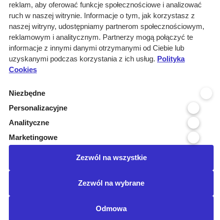
reklam, aby oferować funkcje społecznościowe i analizować
ruch w naszej witrynie. Informacje o tym, jak korzystasz z
naszej witryny, udostępniamy partnerom społecznościowym,
Wyniki wyszukiwania
reklamowym i analitycznym. Partnerzy mogą połączyć te
informacje z innymi danymi otrzymanymi od Ciebie lub
0 informacji dla:
uzyskanymi podczas korzystania z ich usług.
Polityka
Cookies
Branże: Medyczna
Branże: Laboratoria
Niezbędne
Miejscowość organizatora: Tuch...
Branże: Finanse - bankowość
Personalizacyjne
Branże: Ekonomia, prawo i orga...
Analityczne
Podbranze: sprzęt medyczny
Marketingowe
Kraj realizacji: POLSKA
wyczyść
Zezwól na wszystkie
Posiadamy certyfikat:
Zezwól na wybrane
©Przetargimedyczne.com
O nas
Kontakt
Regulamin
Odmowa
Ustawienia cookies