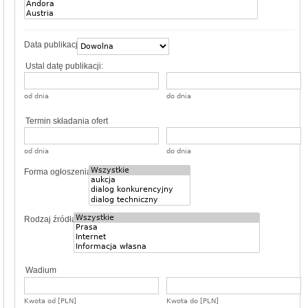
Data publikacji
Ustal datę publikacji:
od dnia
do dnia
Termin składania ofert
od dnia
do dnia
Forma ogłoszenia
Rodzaj źródła
Wadium
Kwota od [PLN]
Kwota do [PLN]