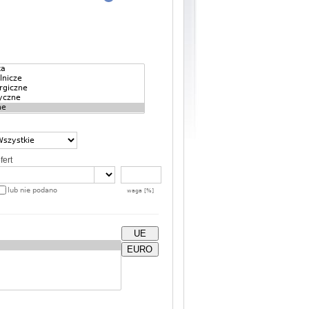
fert
lub nie podano
waga [%]
UE
EURO