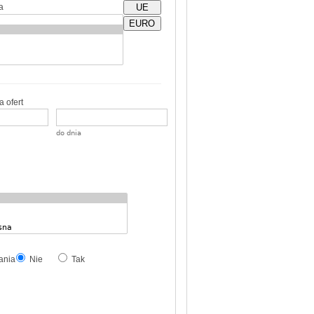
a
UE
EURO
 ofert
do dnia
ania
Nie
Tak