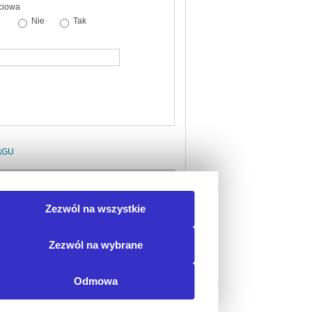
ciowa
Nie
Tak
RGU
torów Programu szczepień ochronnych
Zezwól na wszystkie
e populacji z...
idoczne po uruchomieniu
stu)
Zezwól na wybrane
Odmowa