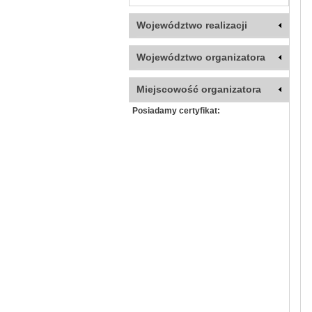
Województwo realizacji
Województwo organizatora
Miejscowość organizatora
Posiadamy certyfikat: