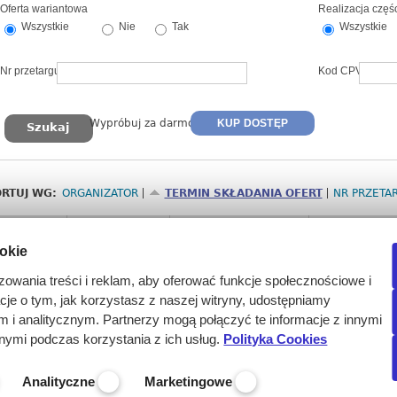
Oferta wariantowa
Realizacja częś
Wszystkie
Nie
Tak
Wszystkie
Nr przetargu
Kod CPV
Wypróbuj za darmo
KUP DOSTĘP
RTUJ WG:
ORGANIZATOR
TERMIN SKŁADANIA OFERT
NR PRZETA
Nr
Termin
Organizator
Przedmiot
ookie
2658560
2026-08-12
Kujawsko-Pomorskie
Wybór realiza
godz. 15:00
przeciwko grypi
zowania treści i reklam, aby oferować funkcje społecznościowe i
(Pełne dane w
acje o tym, jak korzystasz z naszej witryny, udostępniamy
bezpłatnego te
i analitycznym. Partnerzy mogą połączyć te informacje z innymi
nymi podczas korzystania z ich usług.
Polityka Cookies
Analityczne
Marketingowe