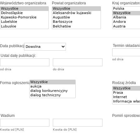
Województwo organizatora
Powiat organizatora
Kraj organizator
Termin składania
Data publikacji
Ustal datę publikacji:
od dnia
od dnia
do dnia
Forma ogłoszenia
Rodzaj źródła
Wadium
Pomiń sprostow
Kwota od [PLN]
Kwota do [PLN]