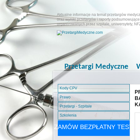
Aktualne informacje na temat przetargów medyczn
oraz wyniki przetargów i raporty podsumowujące.
organizowanych przez szpitale, uniwersytety, NF
Przetargi Medyczne
W
Kody CPV
P
Prawo
B
K
Przetargi - Szpitale
Szkolenia
ZAMÓW BEZPŁATNY TEST