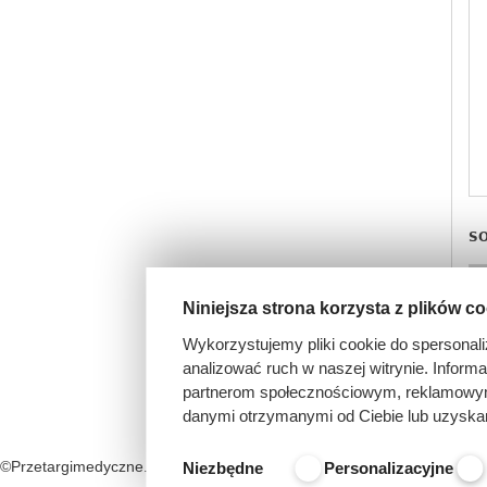
SO
Niniejsza strona korzysta z plików c
1
Wykorzystujemy pliki cookie do spersonali
analizować ruch w naszej witrynie. Inform
partnerom społecznościowym, reklamowym 
danymi otrzymanymi od Ciebie lub uzyska
©Przetargimedyczne.com
O nas
Kontakt
Regulamin
Niezbędne
Personalizacyjne