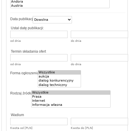
Data publikacji
Ustal datę publikacji:
od dnia
do dnia
Termin składania ofert
od dnia
do dnia
Forma ogłoszenia
Rodzaj źródła
Wadium
Kwota od [PLN]
Kwota do [PLN]