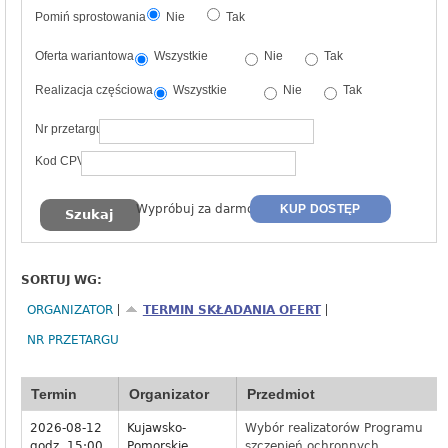
Pomiń sprostowania
Nie
Tak
Oferta wariantowa
Wszystkie
Nie
Tak
Realizacja częściowa
Wszystkie
Nie
Tak
Nr przetargu
Kod CPV
Wypróbuj za darmo
KUP DOSTĘP
SORTUJ WG:
ORGANIZATOR
TERMIN SKŁADANIA OFERT
NR PRZETARGU
Termin
Organizator
Przedmiot
2026-08-12
Kujawsko-
Wybór realizatorów Programu
godz. 15:00
Pomorskie
szczepień ochronnych