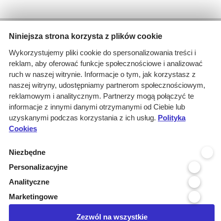
Wyniki wyszukiwania
Niniejsza strona korzysta z plików cookie
1 informacja dla
Wykorzystujemy pliki cookie do spersonalizowania treści i
Branże: Medyczna
reklam, aby oferować funkcje społecznościowe i analizować
Branże: Laboratoria
ruch w naszej witrynie. Informacje o tym, jak korzystasz z
Miejscowość organizatora: Tuch...
naszej witryny, udostępniamy partnerom społecznościowym,
Branże: Finanse - bankowość
reklamowym i analitycznym. Partnerzy mogą połączyć te
Podbranze: usługi medyczne
informacje z innymi danymi otrzymanymi od Ciebie lub
Branże: Maszyny, sprzęt, urząd...
uzyskanymi podczas korzystania z ich usług.
Polityka
Cookies
Kraj realizacji: POLSKA
wyczyść
Niezbędne
Personalizacyjne
Województwo realizacji
Analityczne
Województwo organizatora
Marketingowe
Miejscowość organizatora
Zezwól na wszystkie