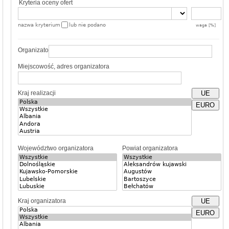
Kryteria oceny ofert
nazwa kryterium
lub nie podano
waga [%]
Organizator
Miejscowość, adres organizatora
Kraj realizacji
UE
EURO
Województwo organizatora
Powiat organizatora
Kraj organizatora
UE
EURO