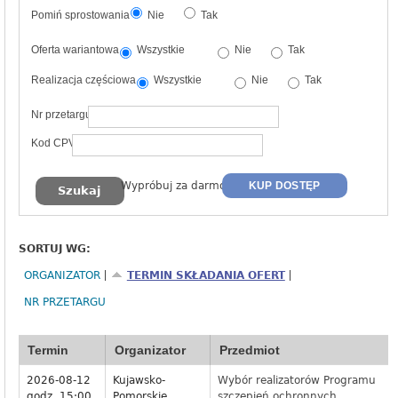
Pomiń sprostowania
Nie
Tak
Oferta wariantowa
Wszystkie
Nie
Tak
Realizacja częściowa
Wszystkie
Nie
Tak
Nr przetargu
Kod CPV
Wypróbuj za darmo
KUP DOSTĘP
SORTUJ WG:
ORGANIZATOR
TERMIN SKŁADANIA OFERT
NR PRZETARGU
Termin
Organizator
Przedmiot
2026-08-12
Kujawsko-
Wybór realizatorów Programu
godz. 15:00
Pomorskie
szczepień ochronnych