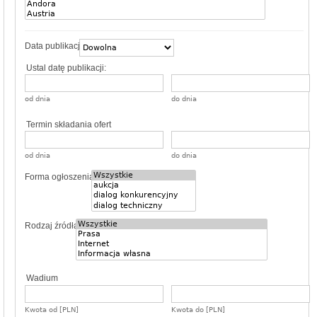
Data publikacji
Ustal datę publikacji:
od dnia
do dnia
Termin składania ofert
od dnia
do dnia
Forma ogłoszenia
Rodzaj źródła
Wadium
Kwota od [PLN]
Kwota do [PLN]