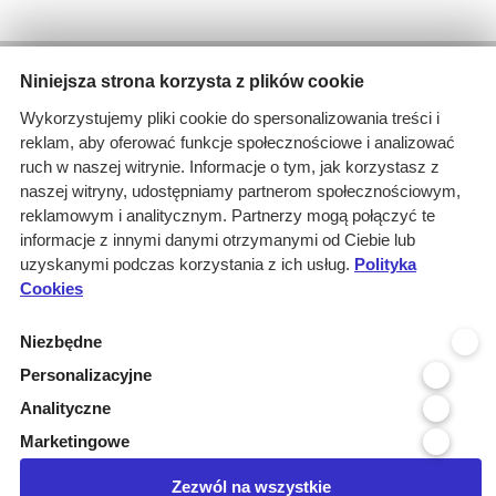
Wyniki wyszukiwania
Niniejsza strona korzysta z plików cookie
1 informacja dla
Wykorzystujemy pliki cookie do spersonalizowania treści i
Branże: Medyczna
reklam, aby oferować funkcje społecznościowe i analizować
Branże: Laboratoria
ruch w naszej witrynie. Informacje o tym, jak korzystasz z
Miejscowość organizatora: Tuch...
naszej witryny, udostępniamy partnerom społecznościowym,
Branże: Finanse - bankowość
reklamowym i analitycznym. Partnerzy mogą połączyć te
Podbranze: usługi medyczne
informacje z innymi danymi otrzymanymi od Ciebie lub
Branże: Wodno - kanalizacyjna
uzyskanymi podczas korzystania z ich usług.
Polityka
Cookies
Kraj realizacji: POLSKA
wyczyść
Niezbędne
Personalizacyjne
Województwo realizacji
Analityczne
Województwo organizatora
Marketingowe
Miejscowość organizatora
Zezwól na wszystkie