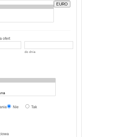
EURO
 ofert
do dnia
ania
Nie
Tak
ciowa