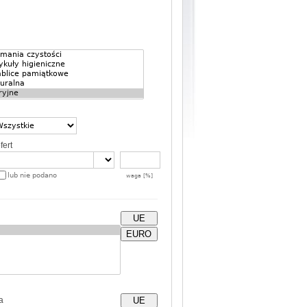
fert
lub nie podano
waga [%]
UE
EURO
a
UE