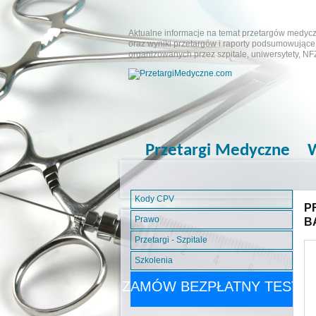
Aktualne informacje na temat przetargów medyczn
oraz wyniki przetargów i raporty podsumowujące.
organizowanych przez szpitale, uniwersytety, NF
Przetargi Medyczne
W
Kody CPV
P
Prawo
B
Przetargi - Szpitale
Szkolenia
ZAMÓW BEZPŁATNY TEST