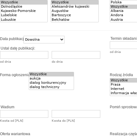
Termin składania
Data publikacji
Ustal datę publikacji:
od dnia
od dnia
do dnia
Forma ogłoszenia
Rodzaj źródła
Wadium
Pomiń sprostow
Kwota od [PLN]
Kwota do [PLN]
Oferta wariantowa
Realizacja częś