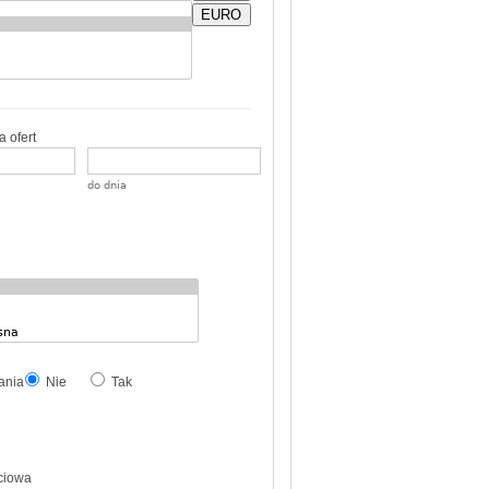
EURO
 ofert
do dnia
ania
Nie
Tak
ciowa