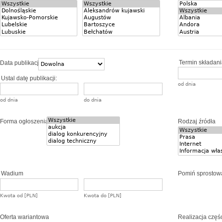
Termin składania
Data publikacji
Ustal datę publikacji:
od dnia
od dnia
do dnia
Forma ogłoszenia
Rodzaj źródła
Wadium
Pomiń sprostow
Kwota od [PLN]
Kwota do [PLN]
Oferta wariantowa
Realizacja częś