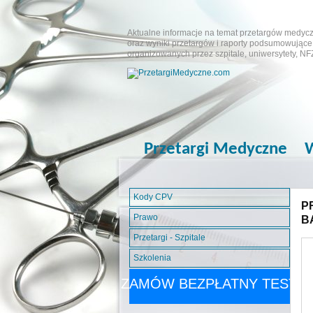
Aktualne informacje na temat przetargów medyczn
oraz wyniki przetargów i raporty podsumowujące.
organizowanych przez szpitale, uniwersytety, NF
Przetargi Medyczne
W
Kody CPV
P
Prawo
B
Przetargi - Szpitale
Szkolenia
ZAMÓW BEZPŁATNY TEST