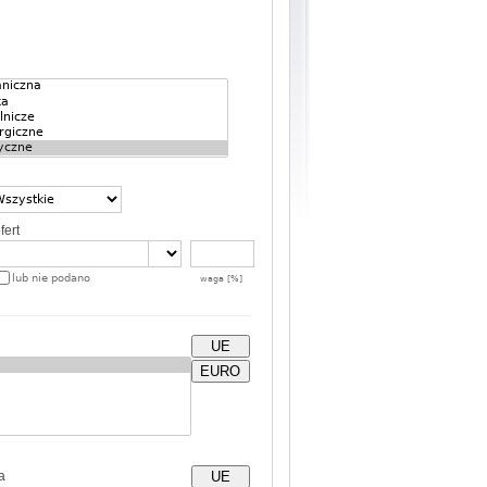
fert
lub nie podano
waga [%]
UE
EURO
a
UE