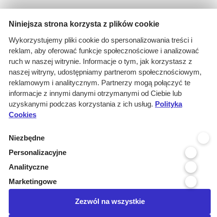
Niniejsza strona korzysta z plików cookie
Wyniki wyszukiwania
Wykorzystujemy pliki cookie do spersonalizowania treści i
1 informacja dla
reklam, aby oferować funkcje społecznościowe i analizować
Branże: Medyczna
ruch w naszej witrynie. Informacje o tym, jak korzystasz z
Branże: Laboratoria
naszej witryny, udostępniamy partnerom społecznościowym,
Miejscowość organizatora: Tuch...
reklamowym i analitycznym. Partnerzy mogą połączyć te
Branże: Ślusarka i stolarka ot...
informacje z innymi danymi otrzymanymi od Ciebie lub
uzyskanymi podczas korzystania z ich usług.
Branże: Projektowanie
Polityka
Cookies
Kraj realizacji: POLSKA
wyczyść
Niezbędne
Personalizacyjne
Województwo realizacji
Analityczne
Województwo organizatora
Marketingowe
Miejscowość organizatora
Zezwól na wszystkie
Posiadamy certyfikat: