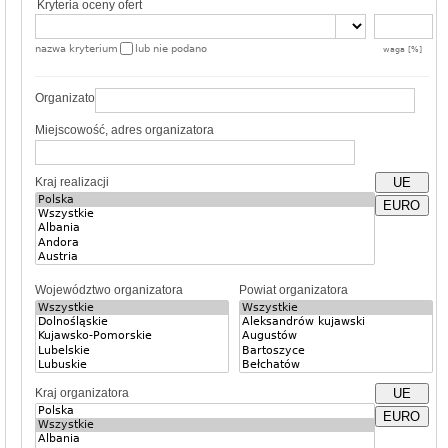
Kryteria oceny ofert
nazwa kryterium
lub nie podano
waga [%]
Organizator
Miejscowość, adres organizatora
Kraj realizacji
UE
EURO
Województwo organizatora
Powiat organizatora
Kraj organizatora
UE
EURO