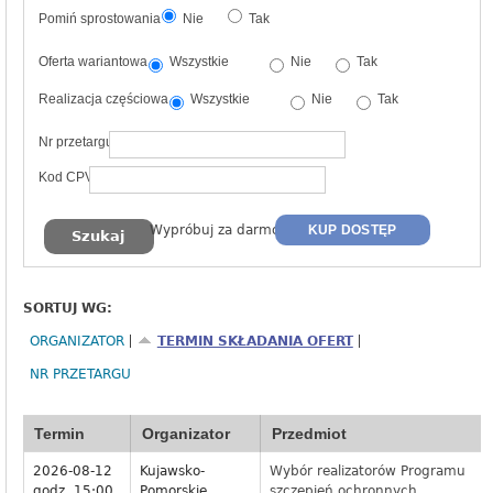
Pomiń sprostowania
Nie
Tak
Oferta wariantowa
Wszystkie
Nie
Tak
Realizacja częściowa
Wszystkie
Nie
Tak
Nr przetargu
Kod CPV
Wypróbuj za darmo
KUP DOSTĘP
SORTUJ WG:
ORGANIZATOR
TERMIN SKŁADANIA OFERT
NR PRZETARGU
Termin
Organizator
Przedmiot
2026-08-12
Kujawsko-
Wybór realizatorów Programu
godz. 15:00
Pomorskie
szczepień ochronnych