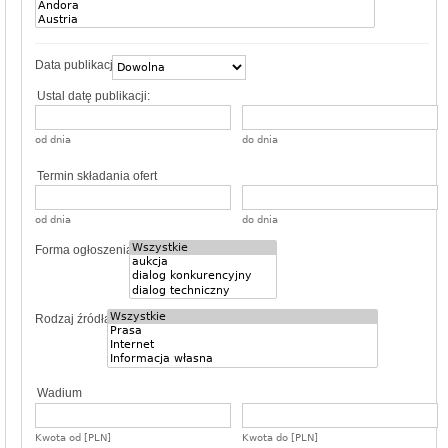
Data publikacji
Ustal datę publikacji:
od dnia
do dnia
Termin składania ofert
od dnia
do dnia
Forma ogłoszenia
Rodzaj źródła
Wadium
Kwota od [PLN]
Kwota do [PLN]