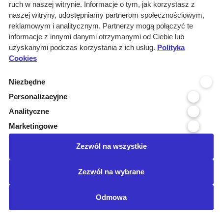
ruch w naszej witrynie. Informacje o tym, jak korzystasz z
naszej witryny, udostępniamy partnerom społecznościowym,
reklamowym i analitycznym. Partnerzy mogą połączyć te
informacje z innymi danymi otrzymanymi od Ciebie lub
Wyniki wyszukiwania
uzyskanymi podczas korzystania z ich usług.
Polityka
0 informacji dla:
Cookies
Branże: Medyczna
Niezbędne
Branże: Laboratoria
Miejscowość organizatora: Tuch...
Personalizacyjne
Branże: Ślusarka i stolarka ot...
Analityczne
Podbranze: serwis, naprawa
Marketingowe
Kraj realizacji: POLSKA
wyczyść
Zezwól na wszystkie
Posiadamy certyfikat:
Zezwól na wybrane
©Przetargimedyczne.com
O nas
Kontakt
Regulamin
Odmowa
Ustawienia cookies