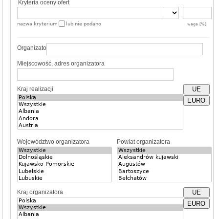
Kryteria oceny ofert
nazwa kryterium
lub nie podano
waga [%]
Organizator
Miejscowość, adres organizatora
Kraj realizacji
UE
EURO
Województwo organizatora
Powiat organizatora
Kraj organizatora
UE
EURO