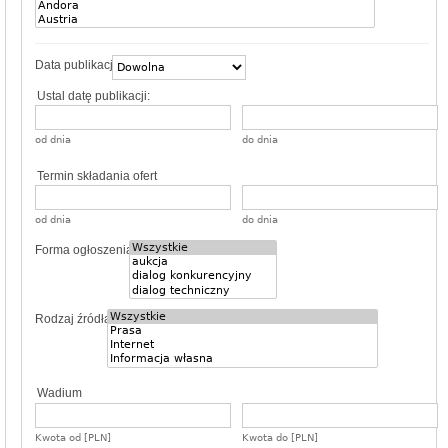
Data publikacji
Ustal datę publikacji:
od dnia
do dnia
Termin składania ofert
od dnia
do dnia
Forma ogłoszenia
Rodzaj źródła
Wadium
Kwota od [PLN]
Kwota do [PLN]