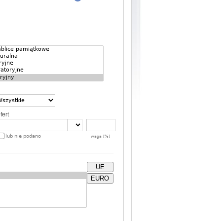
fert
lub nie podano
waga [%]
UE
EURO