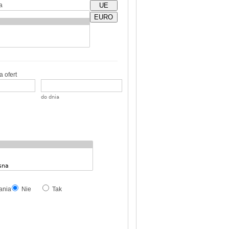
a
UE
EURO
 ofert
do dnia
ania
Nie
Tak