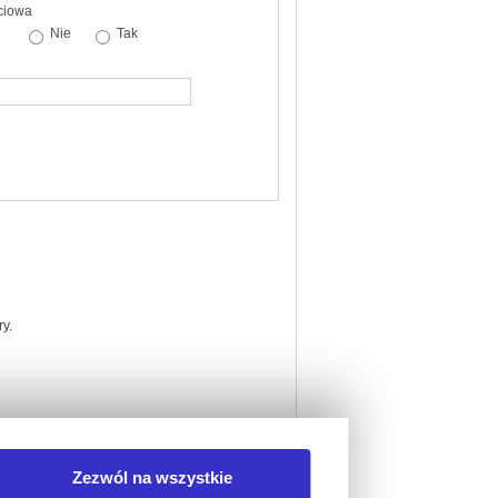
ciowa
Nie
Tak
y.
Zezwól na wszystkie