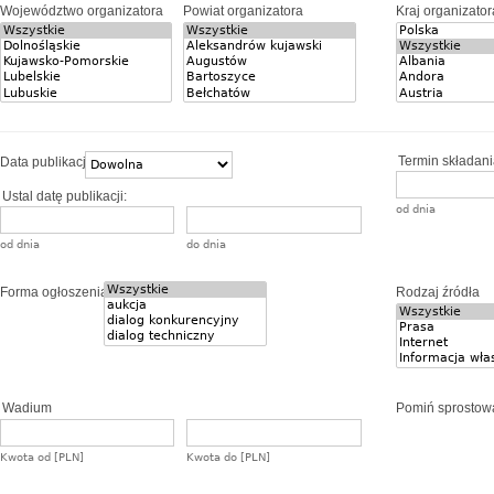
Województwo organizatora
Powiat organizatora
Kraj organizator
Termin składania
Data publikacji
Ustal datę publikacji:
od dnia
od dnia
do dnia
Forma ogłoszenia
Rodzaj źródła
Wadium
Pomiń sprostow
Kwota od [PLN]
Kwota do [PLN]