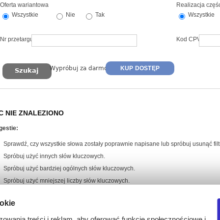
Oferta wariantowa
Realizacja częś
Wszystkie
Nie
Tak
Wszystkie
Nr przetargu
Kod CPV
Wypróbuj za darmo
KUP DOSTĘP
C NIE ZNALEZIONO
gestie:
Sprawdź, czy wszystkie słowa zostały poprawnie napisane lub spróbuj usunąć filtr
Spróbuj użyć innych słów kluczowych.
Spróbuj użyć bardziej ogólnych słów kluczowych.
Spróbuj użyć mniejszej liczby słów kluczowych.
ookie
zowania treści i reklam, aby oferować funkcje społecznościowe i