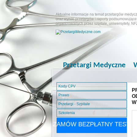
Aktualne informacje na temat przetargów medyczn
oraz wyniki przetargów i raporty podsumowujące.
organizowanych przez szpitale, uniwersytety, NF
Przetargi Medyczne
W
Kody CPV
P
Prawo
O
W
Przetargi - Szpitale
Szkolenia
ZAMÓW BEZPŁATNY TEST