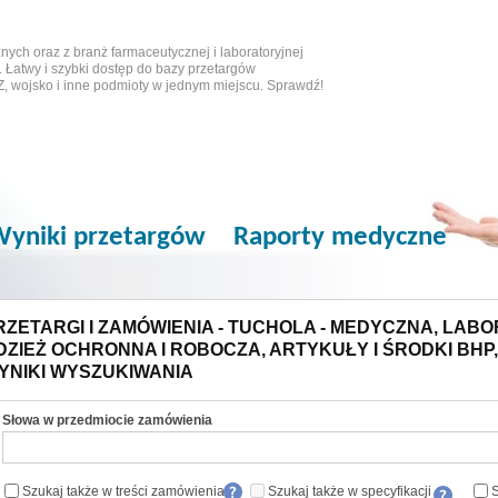
ych oraz z branż farmaceutycznej i laboratoryjnej
 Łatwy i szybki dostęp do bazy przetargów
Z, wojsko i inne podmioty w jednym miejscu. Sprawdź!
yniki przetargów
Raporty medyczne
RZETARGI I ZAMÓWIENIA - TUCHOLA - MEDYCZNA, LABORA
DZIEŻ OCHRONNA I ROBOCZA, ARTYKUŁY I ŚRODKI BHP
YNIKI WYSZUKIWANIA
Słowa w przedmiocie zamówienia
Szukaj także w treści zamówienia
Szukaj także w specyfikacji
S