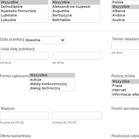
Termin składania
Data publikacji
Ustal datę publikacji:
od dnia
od dnia
do dnia
Forma ogłoszenia
Rodzaj źródła
Wadium
Pomiń sprostow
Kwota od [PLN]
Kwota do [PLN]
Oferta wariantowa
Realizacja częś