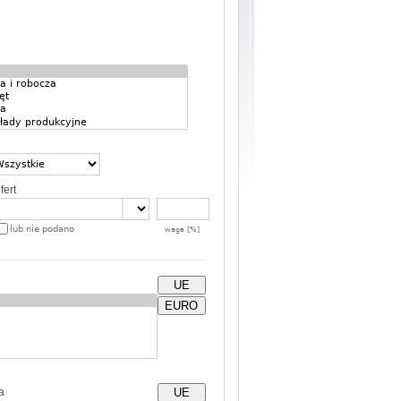
fert
lub nie podano
waga [%]
UE
EURO
a
UE