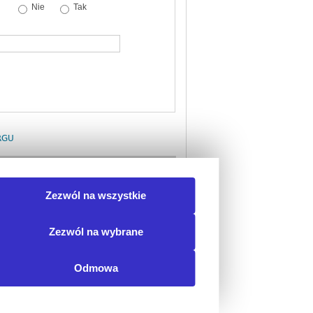
Nie
Tak
RGU
torów Programu szczepień ochronnych
Zezwól na wszystkie
e populacji z...
idoczne po uruchomieniu
stu)
Zezwól na wybrane
Odmowa