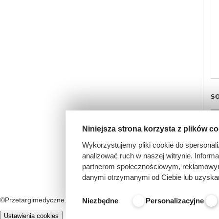
SO
Niniejsza strona korzysta z plików c
1
Wykorzystujemy pliki cookie do spersonali
analizować ruch w naszej witrynie. Inform
partnerom społecznościowym, reklamowym 
danymi otrzymanymi od Ciebie lub uzyska
©Przetargimedyczne.com
O nas
Kontakt
Regulamin
Niezbędne
Personalizacyjne
Ustawienia cookies