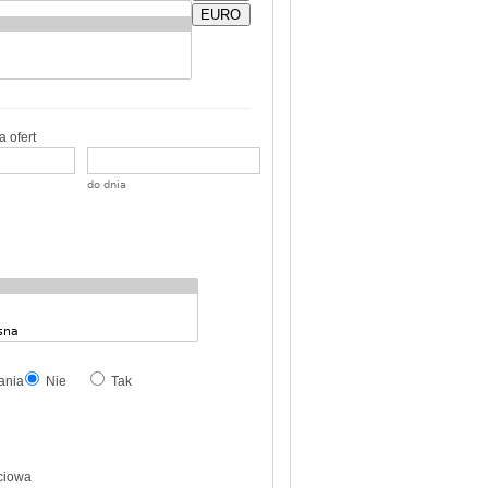
EURO
 ofert
do dnia
ania
Nie
Tak
ciowa