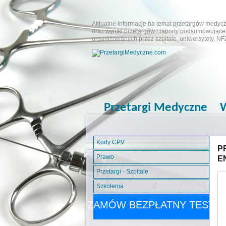
Aktualne informacje na temat przetargów medyczn
oraz wyniki przetargów i raporty podsumowujące.
organizowanych przez szpitale, uniwersytety, NF
Przetargi Medyczne
W
Kody CPV
P
Prawo
E
Przetargi - Szpitale
Szkolenia
ZAMÓW BEZPŁATNY TEST