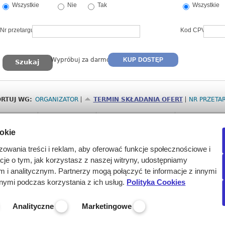
Wszystkie
Nie
Tak
Wszystkie
Nr przetargu
Kod CPV
Wypróbuj za darmo
KUP DOSTĘP
RTUJ WG:
ORGANIZATOR
TERMIN SKŁADANIA OFERT
NR PRZETA
Nr
Termin
Organizator
Przedmiot
ookie
2658560
2026-08-12
Kujawsko-Pomorskie
Wybór realiza
godz. 15:00
przeciwko grypi
zowania treści i reklam, aby oferować funkcje społecznościowe i
(Pełne dane w
acje o tym, jak korzystasz z naszej witryny, udostępniamy
bezpłatnego te
i analitycznym. Partnerzy mogą połączyć te informacje z innymi
nymi podczas korzystania z ich usług.
Polityka Cookies
Analityczne
Marketingowe