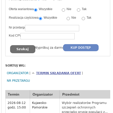
Oferta wariantowa
Wszystkie
Nie
Tak
Realizacja częściowa
Wszystkie
Nie
Tak
Nr przetargu
Kod CPV
Wypróbuj za darmo
KUP DOSTĘP
SORTUJ WG:
ORGANIZATOR
TERMIN SKŁADANIA OFERT
NR PRZETARGU
Termin
Organizator
Przedmiot
2026-08-12
Kujawsko-
Wybór realizatorów Programu
godz. 15:00
Pomorskie
szczepień ochronnych
przeciwko grypie populacji z...