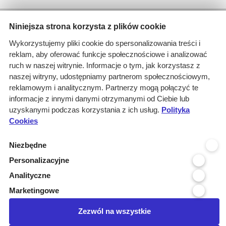
Wyniki wyszukiwania
Niniejsza strona korzysta z plików cookie
1 informacja dla
Wykorzystujemy pliki cookie do spersonalizowania treści i
Branże: Medyczna
reklam, aby oferować funkcje społecznościowe i analizować
Branże: Laboratoria
ruch w naszej witrynie. Informacje o tym, jak korzystasz z
Miejscowość organizatora: Tuch...
naszej witryny, udostępniamy partnerom społecznościowym,
Branże: Windy i dźwigi
reklamowym i analitycznym. Partnerzy mogą połączyć te
Branże: Motoryzacja
informacje z innymi danymi otrzymanymi od Ciebie lub
uzyskanymi podczas korzystania z ich usług.
Branże: Usługi transportowe
Polityka
Cookies
Kraj realizacji: POLSKA
wyczyść
Niezbędne
Personalizacyjne
Województwo realizacji
Analityczne
Województwo organizatora
Marketingowe
Miejscowość organizatora
Zezwól na wszystkie
Posiadamy certyfikat: