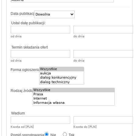
Data publikacji
Ustal datę publikacji:
od dnia
do dnia
Termin składania ofert
od dnia
do dnia
Forma ogłoszenia
Rodzaj źródła
Wadium
Kwota od [PLN]
Kwota do [PLN]
Pomiń sprostowania
Nie
Tak