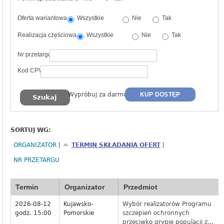
Oferta wariantowa
Wszystkie
Nie
Tak
Realizacja częściowa
Wszystkie
Nie
Tak
Nr przetargu
Kod CPV
Wypróbuj za darmo
KUP DOSTĘP
SORTUJ WG:
ORGANIZATOR
TERMIN SKŁADANIA OFERT
NR PRZETARGU
Termin
Organizator
Przedmiot
2026-08-12
Kujawsko-
Wybór realizatorów Programu
godz. 15:00
Pomorskie
szczepień ochronnych
przeciwko grypie populacji z...