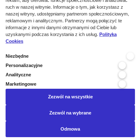
reklam, aby oferować funkcje społecznościowe i analizować
Miejscowość organizatora: Tuch...
ruch w naszej witrynie. Informacje o tym, jak korzystasz z
Branże: Windy i dźwigi
naszej witryny, udostępniamy partnerom społecznościowym,
Branże: Drogownictwo
reklamowym i analitycznym. Partnerzy mogą połączyć te
Kraj realizacji: POLSKA
informacje z innymi danymi otrzymanymi od Ciebie lub
uzyskanymi podczas korzystania z ich usług.
wyczyść
Polityka
Cookies
Województwo realizacji
Niezbędne
Województwo organizatora
Personalizacyjne
Analityczne
Miejscowość organizatora
Marketingowe
Data publikacji
Zezwól na wszystkie
Posiadamy certyfikat:
Zezwól na wybrane
©Przetargimedyczne.com
O nas
Kontakt
Regulamin
Odmowa
Ustawienia cookies