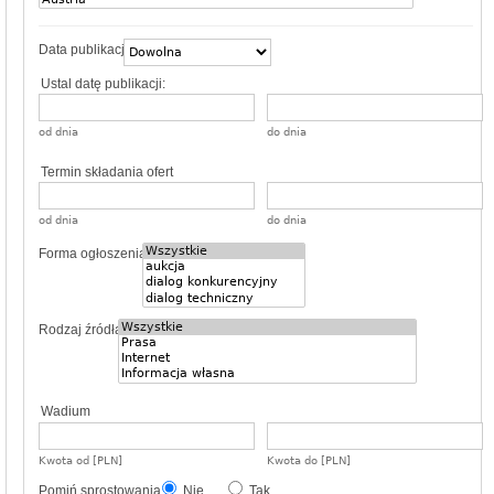
Data publikacji
Ustal datę publikacji:
od dnia
do dnia
Termin składania ofert
od dnia
do dnia
Forma ogłoszenia
Rodzaj źródła
Wadium
Kwota od [PLN]
Kwota do [PLN]
Pomiń sprostowania
Nie
Tak