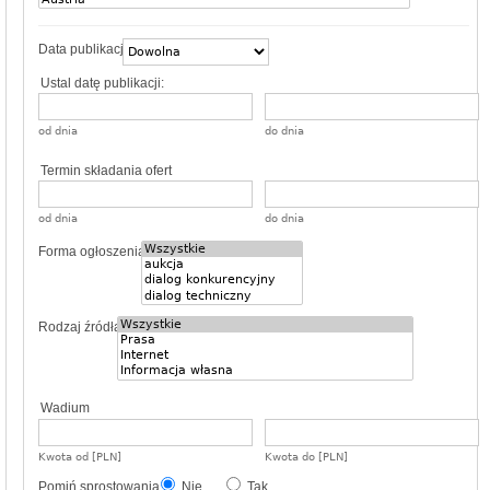
Data publikacji
Ustal datę publikacji:
od dnia
do dnia
Termin składania ofert
od dnia
do dnia
Forma ogłoszenia
Rodzaj źródła
Wadium
Kwota od [PLN]
Kwota do [PLN]
Pomiń sprostowania
Nie
Tak