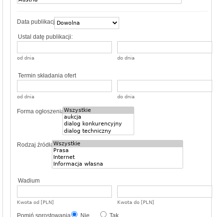
Data publikacji
Ustal datę publikacji:
od dnia
do dnia
Termin składania ofert
od dnia
do dnia
Forma ogłoszenia
Rodzaj źródła
Wadium
Kwota od [PLN]
Kwota do [PLN]
Pomiń sprostowania
Nie
Tak